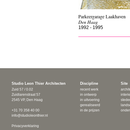
Parkeergarage Laakhaven
Den Haag
1992 - 1995
Studio Leon Thier Architecten
Discipline
Site
Zuid 57 / 0.02
recent werk
archit
Zuidlarenstraat 57
in ontwerp
interi
2545 VP, Den Haag
in uitvoering
sted
gerealiseerd
lands
+31 70 358 40 00
in de prijzen
onde
info@studioleonthier.nl
Privacyverklaring