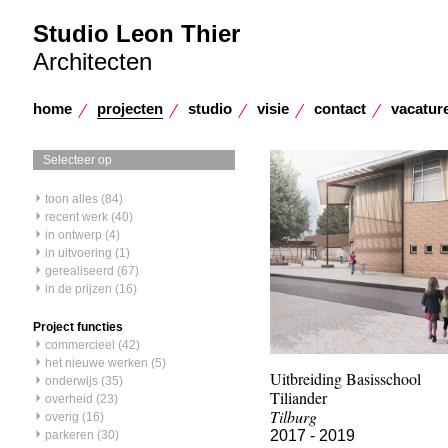
Studio Leon Thier
Architecten
home
projecten
studio
visie
contact
vacatur
Selecteer op
toon alles (84)
recent werk (40)
in ontwerp (4)
in uitvoering (1)
gerealiseerd (67)
in de prijzen (16)
Project functies
commercieel (42)
het nieuwe werken (5)
Uitbreiding Basisschool
onderwijs (35)
Tiliander
overheid (23)
Tilburg
overig (16)
2017 - 2019
parkeren (30)