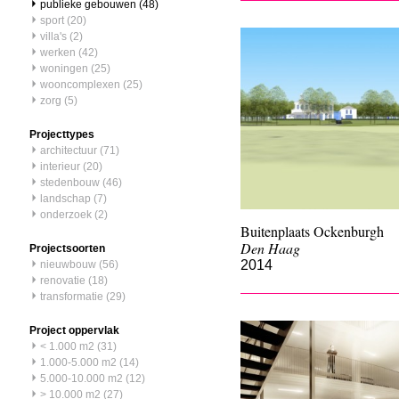
publieke gebouwen (48)
sport (20)
villa's (2)
werken (42)
woningen (25)
wooncomplexen (25)
zorg (5)
Projecttypes
architectuur (71)
interieur (20)
stedenbouw (46)
landschap (7)
onderzoek (2)
Buitenplaats Ockenburgh
Den Haag
Projectsoorten
2014
nieuwbouw (56)
renovatie (18)
transformatie (29)
Project oppervlak
< 1.000 m2 (31)
1.000-5.000 m2 (14)
5.000-10.000 m2 (12)
> 10.000 m2 (27)