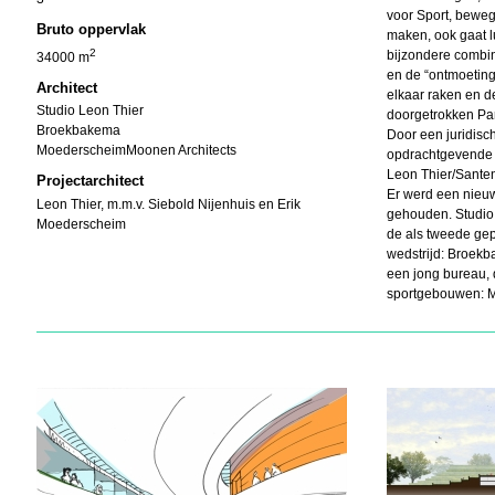
voor Sport, bewe
Bruto oppervlak
maken, ook gaat l
2
bijzondere combin
34000 m
en de “ontmoeting
Architect
elkaar raken en d
Studio Leon Thier
doorgetrokken Par
Broekbakema
Door een juridis
MoederscheimMoonen Architects
opdrachtgevende p
Leon Thier/Santen
Projectarchitect
Er werd een nieuw
Leon Thier,
m.m.v. Siebold Nijenhuis en Erik
gehouden. Studio 
Moederscheim
de als tweede gepl
wedstrijd: Broekb
een jong bureau, d
sportgebouwen: 