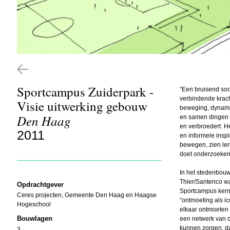
Sportcampus Zuiderpark -
“Een bruisend soc
verbindende kracht
Visie uitwerking gebouw
beweging, dynamiek
Den Haag
en samen dingen v
en verbroedert. H
2011
en informele insp
bewegen, zien ler
doet onderzoeken
In het stedenbou
Thier/Santenco wa
Opdrachtgever
Sportcampus kerna
Ceres projecten, Gemeente Den Haag en Haagse
“ontmoeting als i
Hogeschool
elkaar ontmoeten 
Bouwlagen
een netwerk van 
kunnen zorgen, d
3