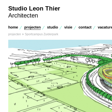
Studio Leon Thier
Architecten
home
projecten
studio
visie
contact
vacatur
projecten
Sportcampus Zuiderpark