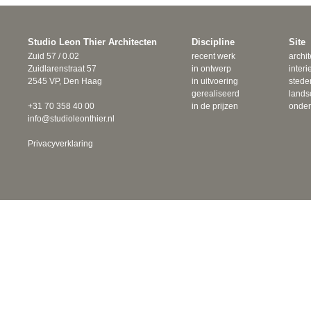
Studio Leon Thier Architecten
Discipline
Site
Zuid 57 / 0.02
recent werk
archit
Zuidlarenstraat 57
in ontwerp
interi
2545 VP, Den Haag
in uitvoering
sted
gerealiseerd
lands
+31 70 358 40 00
in de prijzen
onde
info@studioleonthier.nl
Privacyverklaring